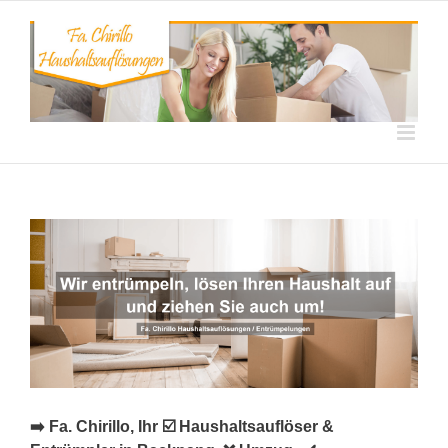
Skip
to
content
➡️ Fa. Chirillo, Ihr ☑️ Haushaltsauflöser &