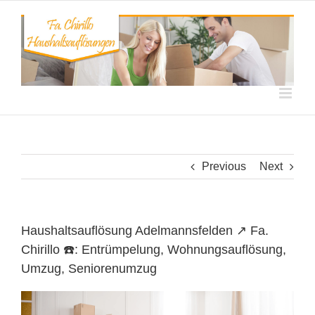
Skip
to
content
Previous
Next
Haushaltsauflösung Adelmannsfelden ↗️ Fa.
Chirillo ☎️: Entrümpelung, Wohnungsauflösung,
Umzug, Seniorenumzug