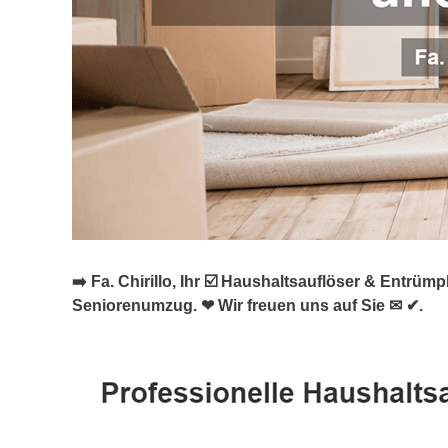
➡️ Fa. Chirillo, Ihr ☑️ Haushaltsauflöser & Entr
Seniorenumzug. ❤ Wir freuen uns auf Sie ✉ ✔.