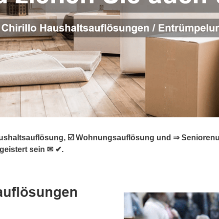
haltsauflösung, ☑️ Wohnungsauflösung und ⇒ Seniorenumzug
eistert sein ✉ ✔.