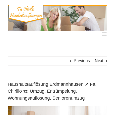
Skip
to
content
Previous
Next
Haushaltsauflösung Erdmannhausen ↗️ Fa.
Chirillo ☎️: Umzug, Entrümpelung,
Wohnungsauflösung, Seniorenumzug