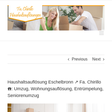
Skip
to
content
Previous
Next
Haushaltsauflösung Eschelbronn ↗️ Fa. Chirillo
☎️: Umzug, Wohnungsauflösung, Entrümpelung,
Seniorenumzug