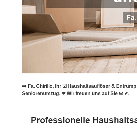
➡️ Fa. Chirillo, Ihr ☑️ Haushaltsauflöser & Entr
Seniorenumzug. ❤ Wir freuen uns auf Sie ✉ ✔.