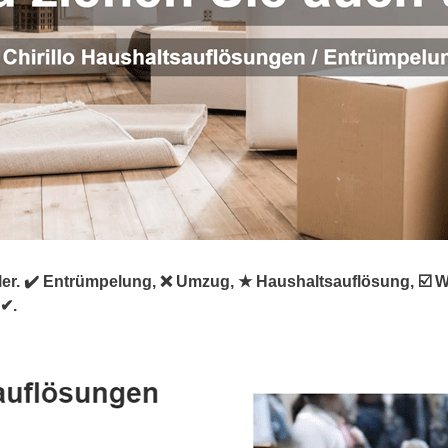
rümpler. ✔️ Entrümpelung, ❌ Umzug, ★ Haushaltsauflösung, 
 ✔.