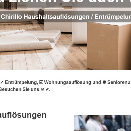
✓ Entrümpelung, ☑️ Wohnungsauflösung und ✹ Seniorenumz
❤ Besuchen Sie uns ✉ ✔.