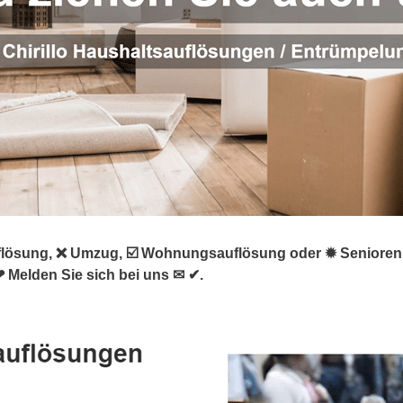
lösung, ❌ Umzug, ☑️ Wohnungsauflösung oder ✹ Seniorenumz
❤ Melden Sie sich bei uns ✉ ✔.