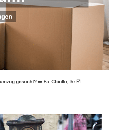
ug gesucht? ➡️ Fa. Chirillo, Ihr ☑️