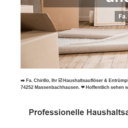
➡️ Fa. Chirillo, Ihr ☑️ Haushaltsauflöser & Ent
74252 Massenbachhausen. ❤ Hoffentlich sehen wi