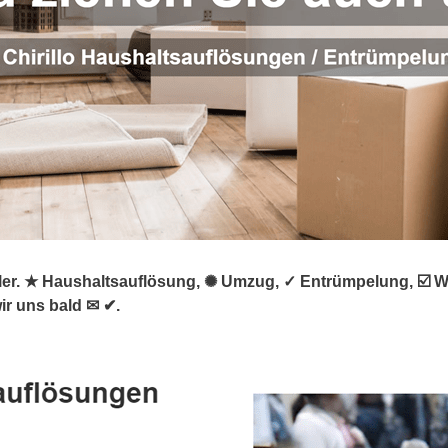
rümpler. ★ Haushaltsauflösung, ✺ Umzug, ✓ Entrümpelung, 
r uns bald ✉ ✔.