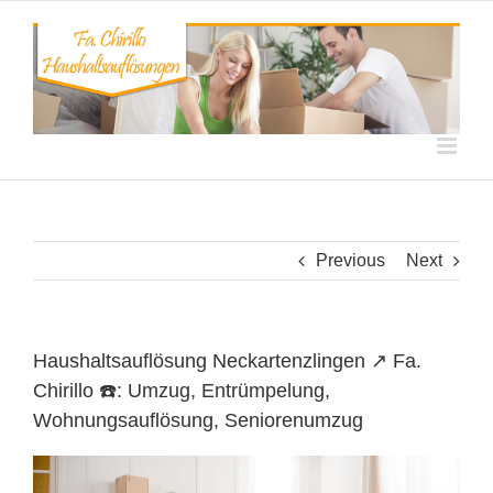
Skip
to
content
Previous
Next
Haushaltsauflösung Neckartenzlingen ↗️ Fa.
Chirillo ☎️: Umzug, Entrümpelung,
Wohnungsauflösung, Seniorenumzug