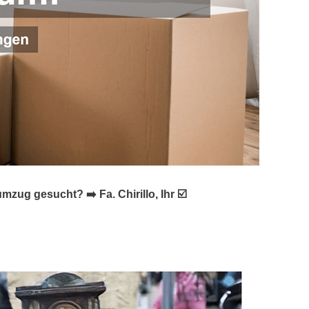
g gesucht? ➡️ Fa. Chirillo, Ihr ☑️