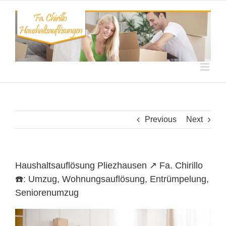
Skip
to
content
Previous
Next
Haushaltsauflösung Pliezhausen ↗️ Fa. Chirillo
☎️: Umzug, Wohnungsauflösung, Entrümpelung,
Seniorenumzug