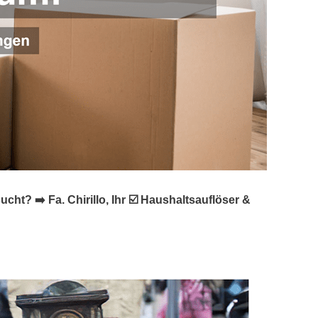
 ➡️ Fa. Chirillo, Ihr ☑️ Haushaltsauflöser &