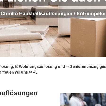
ösung, ☑️ Wohnungsauflösung und ⇒ Seniorenumzug gesucht?
 freuen wir uns ✉ ✔.