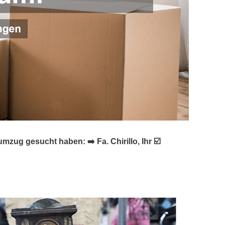
g gesucht haben: ➡️ Fa. Chirillo, Ihr ☑️