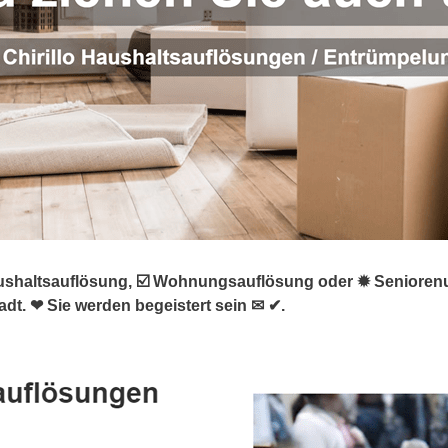
altsauflösung, ☑️ Wohnungsauflösung oder ✹ Seniorenumzu
dt. ❤ Sie werden begeistert sein ✉ ✔.