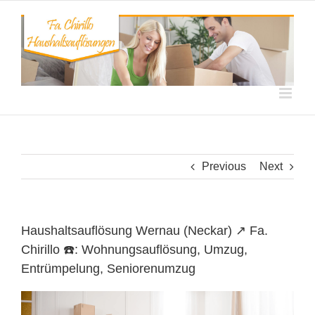
Skip
to
content
Previous
Next
Haushaltsauflösung Wernau (Neckar) ↗️ Fa.
Chirillo ☎️: Wohnungsauflösung, Umzug,
Entrümpelung, Seniorenumzug