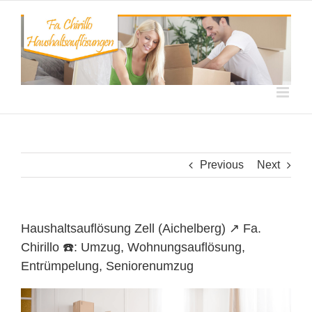
Skip
to
content
Previous
Next
Haushaltsauflösung Zell (Aichelberg) ↗️ Fa.
Chirillo ☎️: Umzug, Wohnungsauflösung,
Entrümpelung, Seniorenumzug