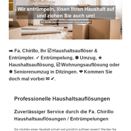
➡️ Fa. Chirillo, Ihr ☑️ Haushaltsauflöser &
Entrümpler. ✓ Entrümpelung, ✺ Umzug, ★
Haushaltsauflösung, ☑️ Wohnungsauflösung oder
✹ Seniorenumzug in Ditzingen. ❤ Kommen Sie
doch mal vorbei ✉ ✔.