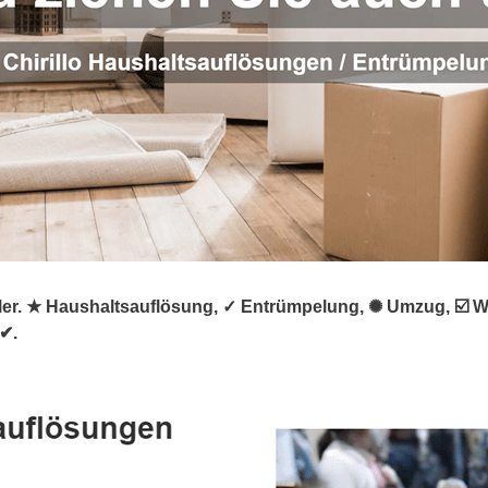
rümpler. ★ Haushaltsauflösung, ✓ Entrümpelung, ✺ Umzug, 
 ✔.