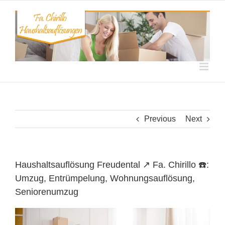
Skip
to
content
Previous
Next
Haushaltsauflösung Freudental ↗️ Fa. Chirillo ☎️:
Umzug, Entrümpelung, Wohnungsauflösung,
Seniorenumzug