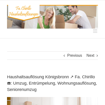
Skip
to
content
Previous
Next
Haushaltsauflösung Königsbronn ↗️ Fa. Chirillo
☎️: Umzug, Entrümpelung, Wohnungsauflösung,
Seniorenumzug