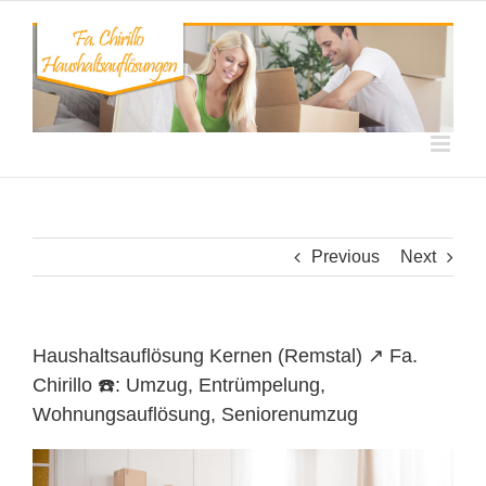
Skip
to
content
Previous
Next
Haushaltsauflösung Kernen (Remstal) ↗️ Fa.
Chirillo ☎️: Umzug, Entrümpelung,
Wohnungsauflösung, Seniorenumzug