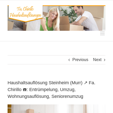
Skip
to
content
Previous
Next
Haushaltsauflösung Steinheim (Murr) ↗️ Fa.
Chirillo ☎️: Entrümpelung, Umzug,
Wohnungsauflösung, Seniorenumzug